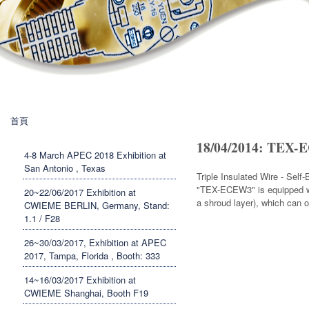
Banner News
製
造
有
限
公
司
您在這裡
首頁
18/04/2014: TEX
4-8 March APEC 2018 Exhibition at
San Antonio , Texas
Triple Insulated Wire - Se
"TEX-ECEW3" is equipped wit
20~22/06/2017 Exhibition at
a shroud layer), which can
CWIEME BERLIN, Germany, Stand:
1.1 / F28
26~30/03/2017, Exhibition at APEC
2017, Tampa, Florida , Booth: 333
14~16/03/2017 Exhibition at
CWIEME Shanghai, Booth F19