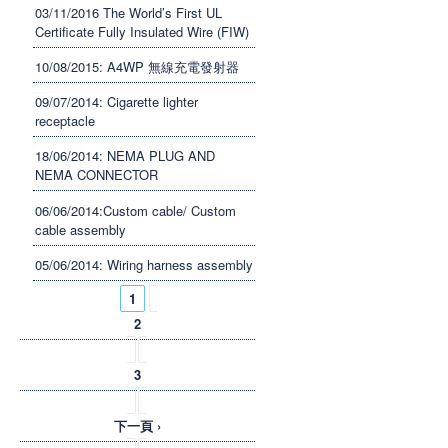
03/11/2016 The World’s First UL
Certificate Fully Insulated Wire (FIW)
10/08/2015: A4WP 無線充電發射器
09/07/2014: Cigarette lighter
receptacle
18/06/2014: NEMA PLUG AND
NEMA CONNECTOR
06/06/2014:Custom cable/ Custom
cable assembly
05/06/2014: Wiring harness assembly
頁面
1
2
3
下一頁 ›