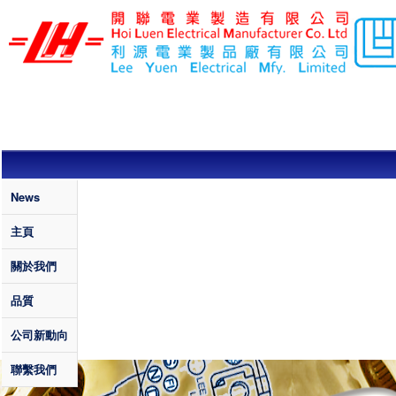
移至主內容
利
源
電
業
製
品
廠
有
Quality
News
限
主頁
公
關於我們
司
/
品質
開
公司新動向
聯
電
聯繫我們
業