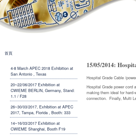
Banner News
製
造
有
限
公
司
您在這裡
首頁
15/05/2014: Hospit
4-8 March APEC 2018 Exhibition at
San Antonio , Texas
Hospital
20~22/06/2017 Exhibition at
Hospital Grade power cord a
CWIEME BERLIN, Germany, Stand:
making them ideal for hard-w
1.1 / F28
connection. Finally, Multi L
26~30/03/2017, Exhibition at APEC
2017, Tampa, Florida , Booth: 333
14~16/03/2017 Exhibition at
CWIEME Shanghai, Booth F19