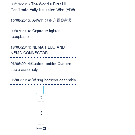
03/11/2016 The World’s First UL
Certificate Fully Insulated Wire (FIW)
10/08/2015: A4WP 無線充電發射器
09/07/2014: Cigarette lighter
receptacle
18/06/2014: NEMA PLUG AND
NEMA CONNECTOR
06/06/2014:Custom cable/ Custom
cable assembly
05/06/2014: Wiring harness assembly
頁面
1
2
3
下一頁 ›