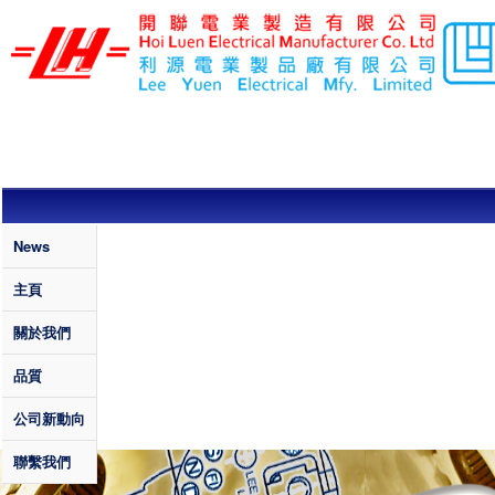
移至主內容
利
源
電
業
製
品
廠
有
Quality
News
限
主頁
公
關於我們
司
/
品質
開
公司新動向
聯
電
聯繫我們
業