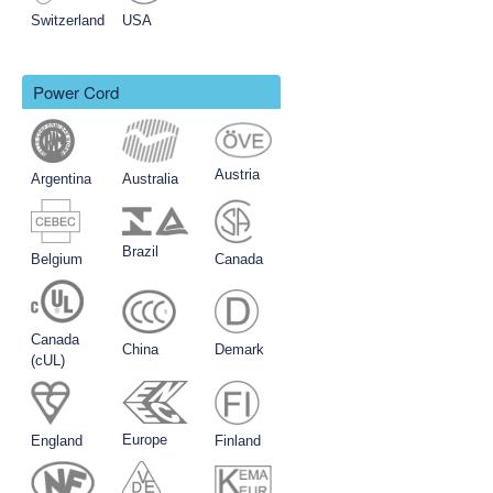
Switzerland
USA
Power Cord
Austria
Argentina
Australia
Brazil
Belgium
Canada
Canada
China
Demark
(cUL)
Europe
England
Finland