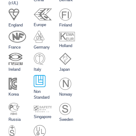
(cUL)
Europe
England
Finland
Holland
France
Germany
Ireland
Italy
Japan
Non
Korea
Norway
Standard
Singapore
Russia
Sweden