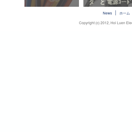
ハロゲンフリー電線
プラグ と コネ
News
ホ一ム
タ と 電源ｺーﾄ
Copyright (c) 2012, Hoi Luen Elec