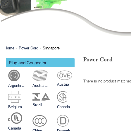
現在地
Home
»
Power Cord
»
Singapore
Power Cord
Plug and Connector
There is no product matche
Austria
Argentina
Australia
Brazil
Belgium
Canada
Canada
China
Demark