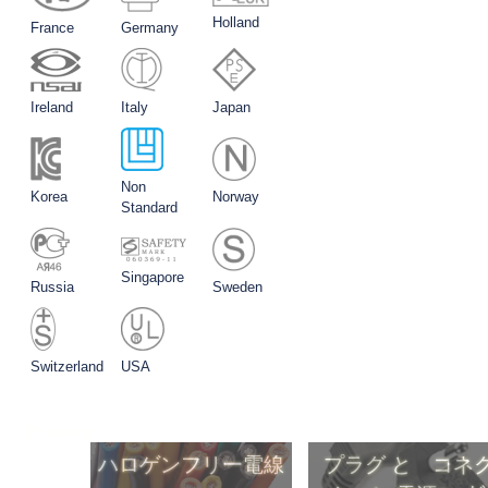
Holland
France
Germany
Ireland
Italy
Japan
Non
Korea
Norway
Standard
Singapore
Russia
Sweden
Switzerland
USA
5Product-jp
ハロゲンフリー電線
プラグ と コネ
タ と 電源ｺーﾄ