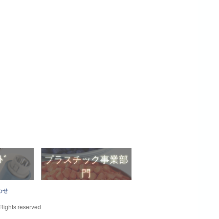
ﾄﾞ
プラスチック事業部
門
ﾄﾞ
プラスチック事業部
わせ
門
 Rights reserved