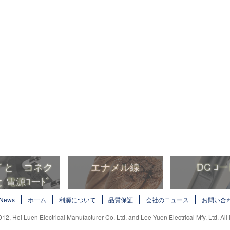
 と コネク
エナメル線
DC ｺー
 電源ｺーﾄﾞ
 と コネク
エナメル線
DC ｺー
News
ホ一ム
利源について
品質保証
会社のニュース
お問い合
 電源ｺーﾄﾞ
012, Hoi Luen Electrical Manufacturer Co. Ltd. and Lee Yuen Electrical Mfy. Ltd. All