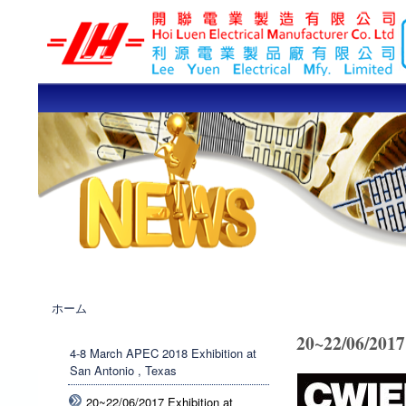
LEE YUEN /
HOI LUEN
ELECTRICAL
Quality
MFY. LTD
Banner News
現在地
ホーム
20~22/06/201
4-8 March APEC 2018 Exhibition at
San Antonio , Texas
20~22/06/2017 Exhibition at