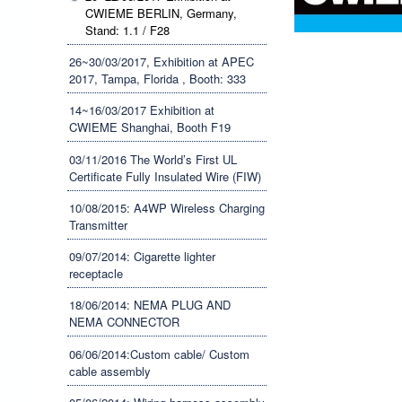
CWIEME BERLIN, Germany,
Stand: 1.1 / F28
26~30/03/2017, Exhibition at APEC
2017, Tampa, Florida , Booth: 333
14~16/03/2017 Exhibition at
CWIEME Shanghai, Booth F19
03/11/2016 The World’s First UL
Certificate Fully Insulated Wire (FIW)
10/08/2015: A4WP Wireless Charging
Transmitter
09/07/2014: Cigarette lighter
receptacle
18/06/2014: NEMA PLUG AND
NEMA CONNECTOR
06/06/2014:Custom cable/ Custom
cable assembly