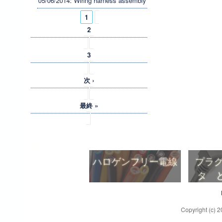
05/06/2014: Wiring harness assembly
ページ
1
2
3
次 ›
最終 »
5Product-jp
ハロゲンフリー電線
プラグ
タ と
ハロゲンフリー電線
プラグ
タ と
Copyright (c) 2