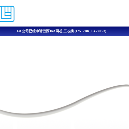
跳转到主要内容
1/8 公司已经申请巴西16A两芯,三芯插 (LY-12BR, LY-30BR)