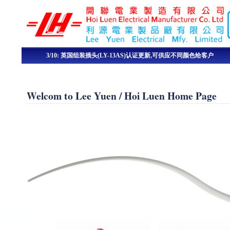
利
源
电
3/10: 英国组装插头(LY-13AS)认证更新,可供应不同颜色给客户
Quality
业
Welcom to Lee Yuen / Hoi Luen Home Page
制
品
厂
有
限
公