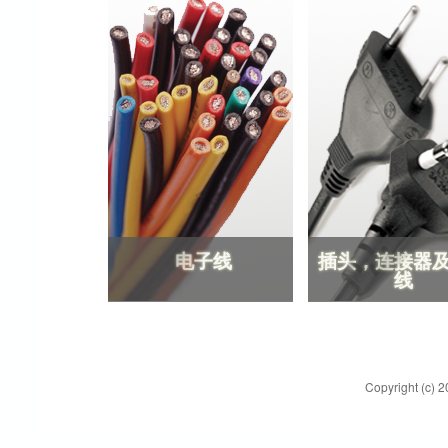
司
/
开
联
电
业
电子线
插头，连接器
制
线
造
电子线
插头，连接器
线
有
限
Copyright (c) 2
公