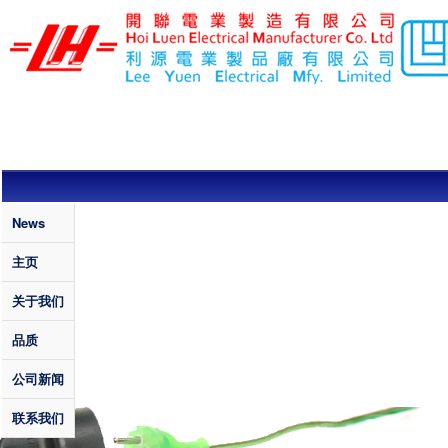
跳转到主要内容
利
源
电
业
制
品
厂
有
Quality
News
限
主页
公
关于我们
司
/
品质
开
公司新闻
联
电
联系我们
业