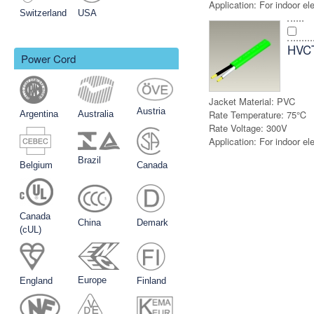
Application:
For indoor el
Switzerland
USA
HVC
Power Cord
Jacket Material:
PVC
Austria
Rate Temperature:
75℃
Argentina
Australia
Rate Voltage:
300V
Application:
For indoor el
Brazil
Belgium
Canada
Canada
China
Demark
(cUL)
Europe
England
Finland