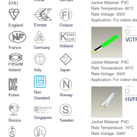
Jacket Material:
PVC
(cUL)
Rate Temperature:
60℃
Rate Voltage:
300V
Application:
For indoor el
Europe
England
Finland
VCT
Holland
France
Germany
Jacket Material:
PVC
Rate Temperature:
60℃
Ireland
Italy
Japan
Rate Voltage:
300V
Application:
For indoor el
Non
Korea
Norway
HVF
Standard
Singapore
Russia
Sweden
Jacket Material:
PVC
Rate Temperature:
75℃
Rate Voltage:
300V