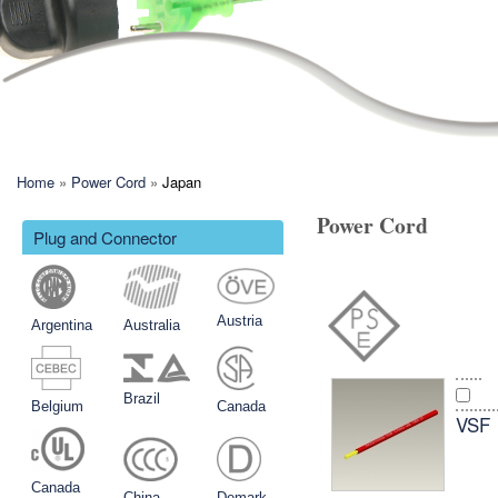
制
造
有
限
公
你在这里
司
Home
»
Power Cord
»
Japan
Power Cord
Plug and Connector
Austria
Argentina
Australia
Brazil
Belgium
Canada
VSF
Canada
China
Demark