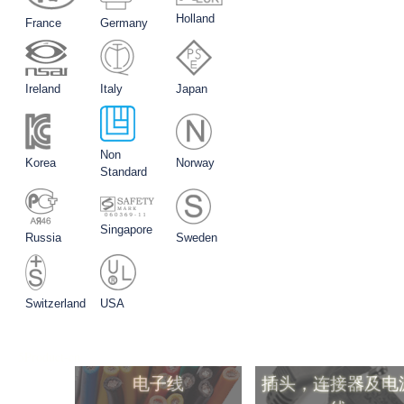
Holland
France
Germany
Ireland
Italy
Japan
Non
Korea
Norway
Standard
Singapore
Russia
Sweden
Switzerland
USA
5Product-cn
电子线
插头，连接器及电
线